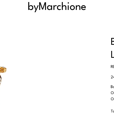
byMarchione
R
Pri
2
B
O
O
T