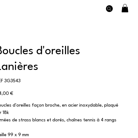
Boucles d'oreilles
Lanières
SKU
EF
3G3543
3G3543
x
4,00 €
oucles d'oreilles façon broche, en acier inoxydable, plaqué
r 18k
rnées de strass blancs et dorés, chaînes tennis à 4 rangs
aille 99 x 9 mm