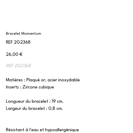
Bracelet Momentum
SKU
REF
2G2368
2G2368
Prix
26,00 €
REF 2G2368
Matières : Plaqué or, acier inoxydable
Inserts : Zircone cubique
Longueur du bracelet : 19 cm.
Largeur du bracelet : 0,8 cm.
Résistant à l'eau et hypoallergénique