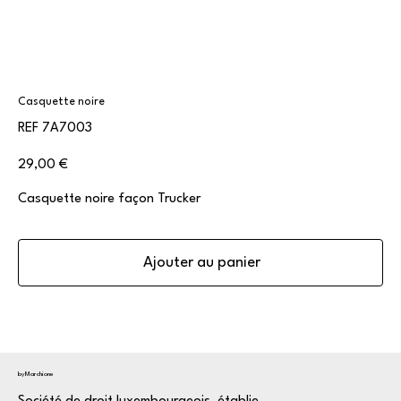
Casquette noire
SKU
REF
7A7003
7A7003
Prix
29,00 €
Casquette noire façon Trucker
Ajouter au panier
byMarchione