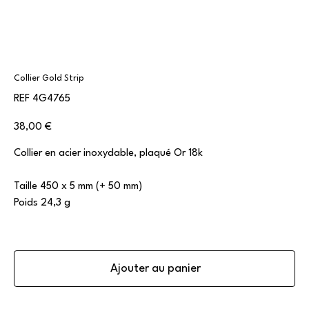
Collier Gold Strip
SKU
REF
4G4765
4G4765
Prix
38,00 €
Collier en acier inoxydable, plaqué Or 18k
Taille 450 x 5 mm (+ 50 mm)
Poids 24,3 g
Ajouter au panier