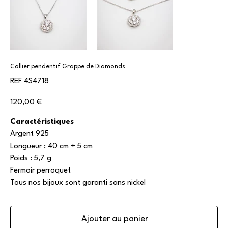
Collier pendentif Grappe de Diamonds
SKU
REF
4S4718
4S4718
Prix
120,00 €
Caractéristiques
Argent 925
Longueur : 40 cm + 5 cm
Poids : 5,7 g
Fermoir perroquet
Tous nos bijoux sont garanti sans nickel
Ajouter au panier