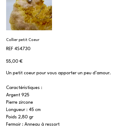
Collier petit Coeur
SKU
REF
4S4730
4S4730
Prix
55,00 €
Un petit coeur pour vous apporter un peu d’amour.
Caractéristiques :
Argent 925
Pierre zircone
Longueur : 45 cm
Poids 2,80 gr
Fermoir : Anneau à ressort