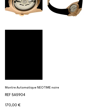
Montre Automatique NEOTIME noire
SKU
REF
5A5904
5A5904
Prix
170,00 €