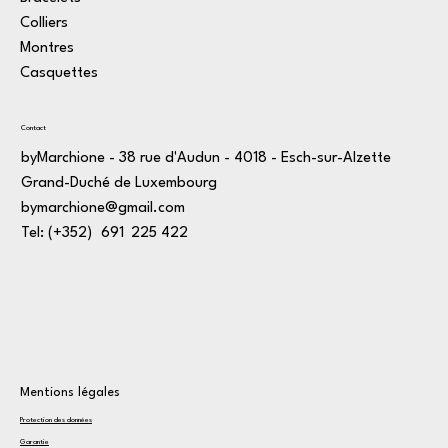
Colliers
Montres
Casquettes
Contact
byMarchione - 38 rue d'Audun - 4018 - Esch-sur-Alzette
Grand-Duché de Luxembourg
bymarchione@gmail.com
Tel: (+352)
4
691
*
225
:
422
3
o
Mentions légales
Protection des données
Garantie