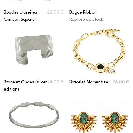
Prix
Boucles d'oreilles
22,00 €
Bague Ribbon
Crimson Square
Rupture de stock
Prix
Prix
Bracelet Ondes (silver
24,00 €
Bracelet Momentum
26,00 €
edition)