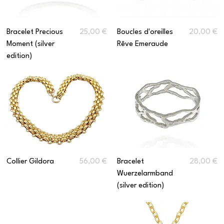
Prix
Prix
Bracelet Precious
25,00 €
Boucles d'oreilles
20,00 €
Moment (silver
Rêve Emeraude
edition)
Prix
Prix
Collier Gildora
56,00 €
Bracelet
28,00 €
Wuerzelarmband
(silver edition)