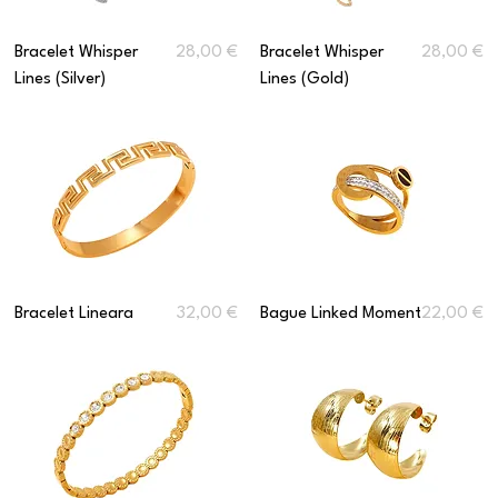
Prix
Prix
Bracelet Whisper
28,00 €
Bracelet Whisper
28,00 €
Lines (Silver)
Lines (Gold)
Prix
Prix
Bracelet Lineara
32,00 €
Bague Linked Moment
22,00 €