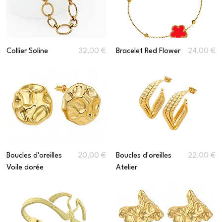
Prix
Prix
Collier Soline
32,00 €
Bracelet Red Flower
24,00 €
Prix
Prix
Boucles d'oreilles
20,00 €
Boucles d'oreilles
22,00 €
Voile dorée
Atelier