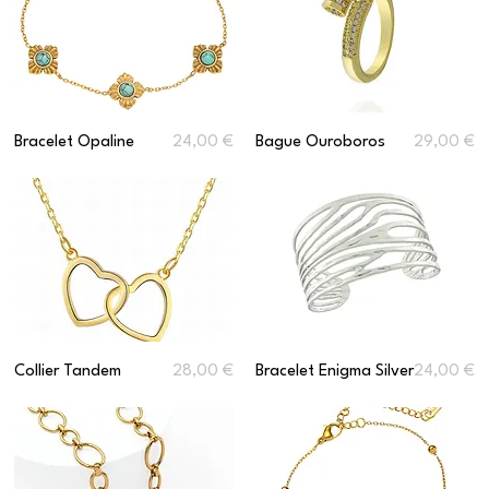
Prix
Prix
Bracelet Opaline
24,00 €
Bague Ouroboros
29,00 €
Prix
Prix
Collier Tandem
28,00 €
Bracelet Enigma Silver
24,00 €