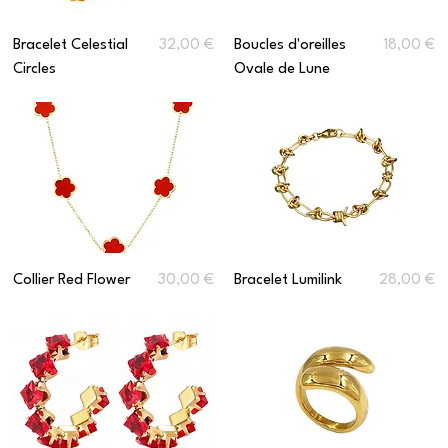
Prix
Prix
Bracelet Celestial
32,00 €
Boucles d'oreilles
18,00 €
Circles
Ovale de Lune
Prix
Prix
Collier Red Flower
30,00 €
Bracelet Lumilink
28,00 €