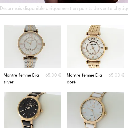
Désormais disponible uniquement en points de vente phys
Prix
Prix
Montre femme Elia
65,00 €
Montre femme Elia
65,00 €
silver
doré