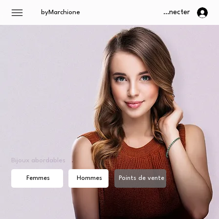
Se connecter
byMarchione
Bijoux abordables .
Femmes
Hommes
Points de vente