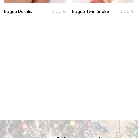
Prix
Prix
Bague Doralis
18,00 €
Bague Twin Snake
18,00 €