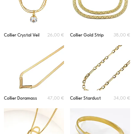
Prix
Prix
Collier Crystal Veil
26,00 €
Collier Gold Strip
38,00 €
Prix
Prix
Collier Doramass
47,00 €
Collier Stardust
34,00 €