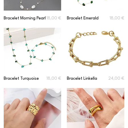
Prix
Prix
Bracelet Morning Pearl
18,00 €
Bracelet Emerald
18,00 €
Prix
Prix
Bracelet Turquoise
18,00 €
Bracelet Linkella
24,00 €