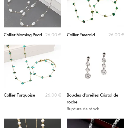
Prix
Prix
Collier Morning Pearl
26,00 €
Collier Emerald
26,00 €
Prix
Collier Turquoise
26,00 €
Boucles d'oreilles Cristal de
roche
Rupture de stock