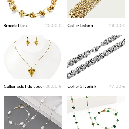
Prix
Prix
Bracelet Link
20,00 €
Collier Lisboa
28,00 €
Prix
Prix
Collier Eclat du coeur
28,00 €
Collier Silverlink
47,00 €