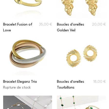
Prix
Prix
Bracelet Fusion of
35,00 €
Boucles d'oreilles
20,00 €
Love
Golden Veil
Prix
Bracelet Eleganz Trio
Boucles d'oreilles
18,00 €
Rupture de stock
Tourbillons