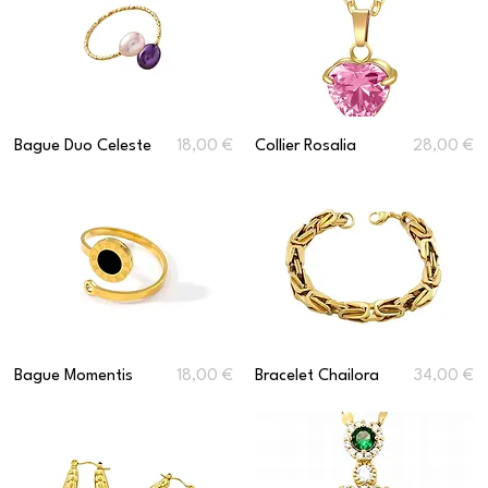
Prix
Prix
Bague Duo Celeste
18,00 €
Collier Rosalia
28,00 €
Prix
Prix
Bague Momentis
18,00 €
Bracelet Chailora
34,00 €