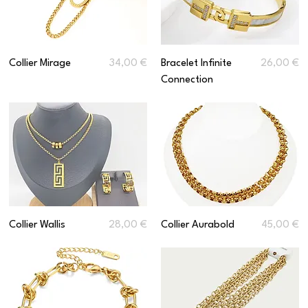
Prix
Prix
Collier Mirage
34,00 €
Bracelet Infinite
26,00 €
Connection
Prix
Prix
Collier Wallis
28,00 €
Collier Aurabold
45,00 €