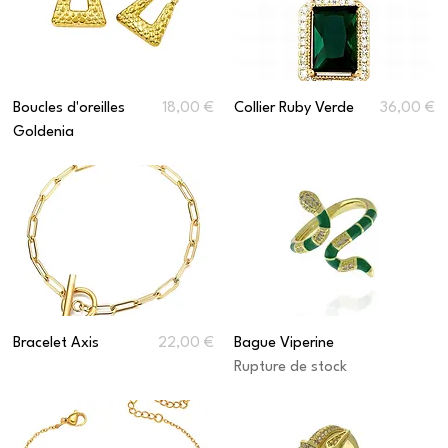
Prix
Prix
Boucles d'oreilles
18,00 €
Collier Ruby Verde
36,00 €
Goldenia
Prix
Bracelet Axis
22,00 €
Bague Viperine
Rupture de stock