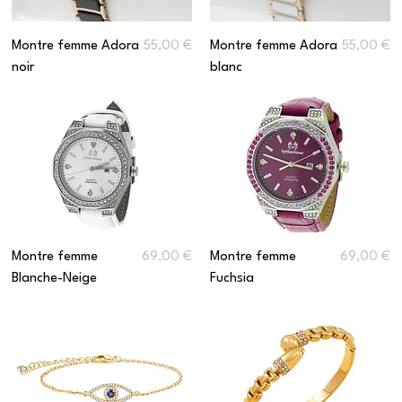
Prix
Prix
Montre femme Adora
55,00 €
Montre femme Adora
55,00 €
noir
blanc
Prix
Prix
Montre femme
69,00 €
Montre femme
69,00 €
Blanche-Neige
Fuchsia